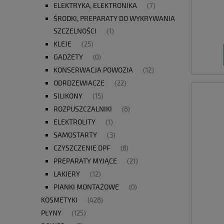
ELEKTRYKA, ELEKTRONIKA
(7)
ŚRODKI, PREPARATY DO WYKRYWANIA
SZCZELNOŚCI
(1)
KLEJE
(25)
GADŻETY
(0)
KONSERWACJA POWOZIA
(12)
ODRDZEWIACZE
(22)
SILIKONY
(15)
ROZPUSZCZALNIKI
(8)
ELEKTROLITY
(1)
SAMOSTARTY
(3)
CZYSZCZENIE DPF
(8)
PREPARATY MYJĄCE
(21)
LAKIERY
(12)
PIANKI MONTAŻOWE
(0)
KOSMETYKI
(428)
PŁYNY
(125)