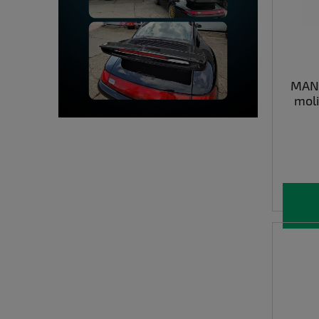
MANN
mol