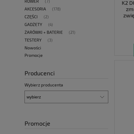
ROWER
(7)
K2 D
zmn
AKCESORIA
(178)
zwię
CZĘŚCI
(2)
GADŻETY
(4)
ŻARÓWKI + BATERIE
(21)
TESTERY
(3)
Nowości
Promocje
Producenci
Wybierz producenta
Promocje