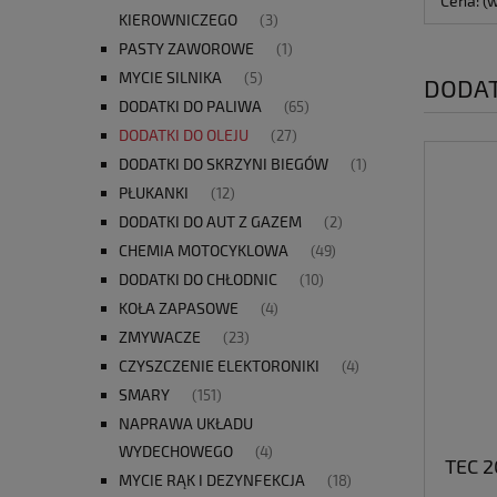
Cena: (
KIEROWNICZEGO
(3)
PASTY ZAWOROWE
(1)
MYCIE SILNIKA
(5)
DODAT
DODATKI DO PALIWA
(65)
DODATKI DO OLEJU
(27)
DODATKI DO SKRZYNI BIEGÓW
(1)
PŁUKANKI
(12)
DODATKI DO AUT Z GAZEM
(2)
CHEMIA MOTOCYKLOWA
(49)
DODATKI DO CHŁODNIC
(10)
KOŁA ZAPASOWE
(4)
ZMYWACZE
(23)
CZYSZCZENIE ELEKTORONIKI
(4)
SMARY
(151)
NAPRAWA UKŁADU
WYDECHOWEGO
(4)
TEC 2
MYCIE RĄK I DEZYNFEKCJA
(18)