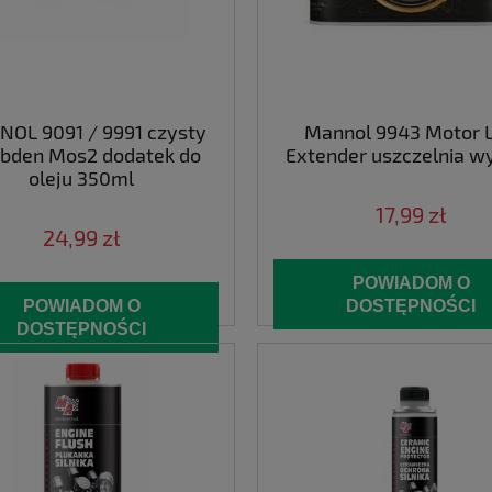
OL 9091 / 9991 czysty
Mannol 9943 Motor L
ibden Mos2 dodatek do
Extender uszczelnia wy
oleju 350ml
17,99 zł
24,99 zł
POWIADOM O
POWIADOM O
DOSTĘPNOŚCI
DOSTĘPNOŚCI