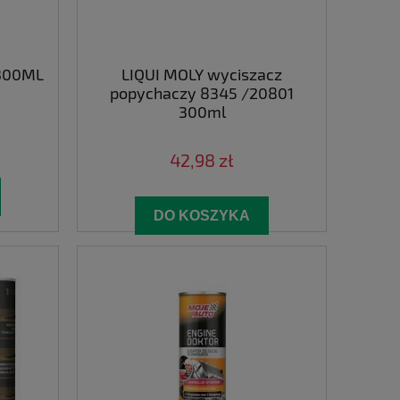
 300ML
LIQUI MOLY wyciszacz
popychaczy 8345 /20801
300ml
42,98 zł
DO KOSZYKA