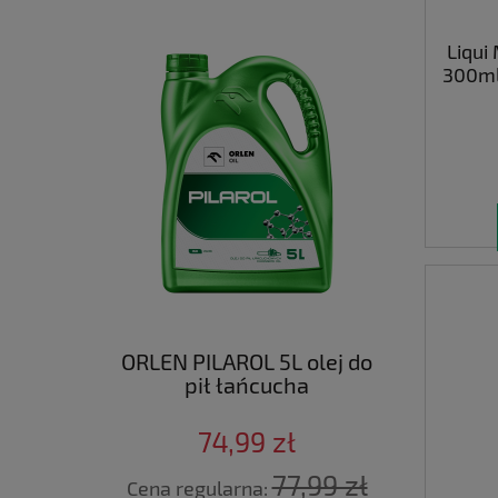
Liqui
300ml
ORLEN PILAROL 5L olej do
pił łańcucha
74,99 zł
77,99 zł
Cena regularna: