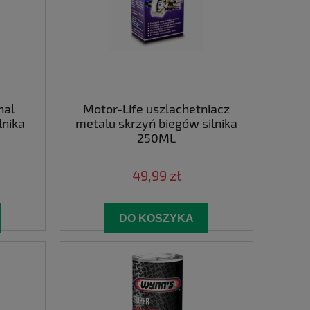
nal
Motor-Life uszlachetniacz
lnika
metalu skrzyń biegów silnika
250ML
49,99 zł
DO KOSZYKA