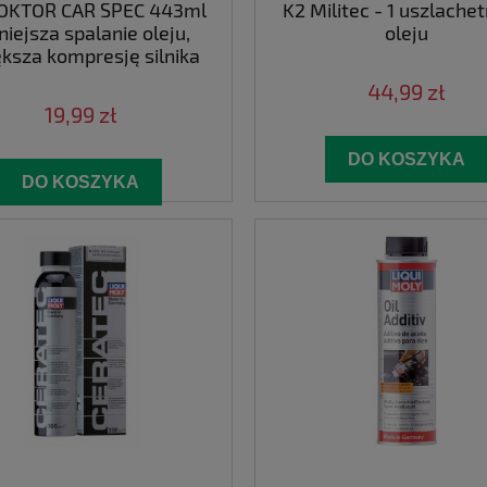
OKTOR CAR SPEC 443ml
K2 Militec - 1 uszlache
iejsza spalanie oleju,
oleju
ksza kompresję silnika
44,99 zł
19,99 zł
DO KOSZYKA
DO KOSZYKA