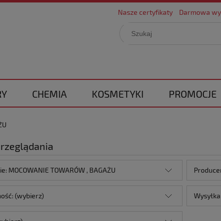
Nasze certyfikaty
Darmowa wy
RY
CHEMIA
KOSMETYKI
PROMOCJE
ŻU
przeglądania
rie: MOCOWANIE TOWARÓW , BAGAŻU
Producen
ość: (wybierz)
Wysyłka 