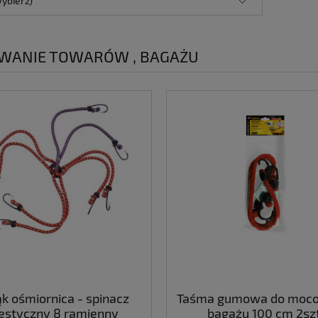
wybierz)
WANIE TOWARÓW , BAGAŻU
k ośmiornica - spinacz
Taśma gumowa do moc
estyczny 8 ramienny
bagażu 100 cm 2szt