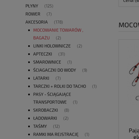
Cena: (
PŁYNY
(125)
ROWER
(7)
AKCESORIA
(178)
MOCO
MOCOWANIE TOWARÓW ,
BAGAŻU
(2)
LINKI HOLOWNICZE
(2)
APTECZKI
(31)
SMAROWNICE
(1)
ŚCIAGACZKI DO WODY
(9)
LATARKI
(7)
TARCZKI + ROLKI DO TACHO
(1)
PASY - ŚCIĄGAJĄCE
TRANSPORTOWE
(1)
SKROBACZKI
(8)
ŁADOWARKI
(2)
TAŚMY
(12)
Pają
RAMKI MA REJSTRACJĘ
(1)
el