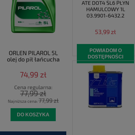
ATE DOT4 SL6 PŁYN
HAMULCOWY 1L
03.9901-6432.2
53,99 zł
POWIADOM O
ORLEN PILAROL 5L
DOSTĘPNOŚCI
olej do pił łańcucha
74,99 zł
Cena regularna:
77,99 zł
77,99 zł
Najniższa cena:
DO KOSZYKA