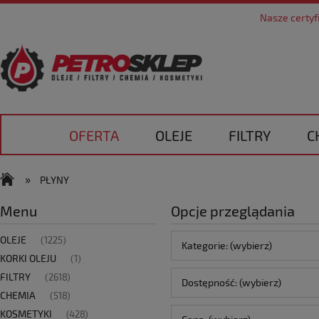
Nasze certyf
OFERTA
OLEJE
FILTRY
C
DOSTAWA
KONTAKT
»
PŁYNY
Menu
Opcje przeglądania
OLEJE
(1225)
Kategorie: (wybierz)
KORKI OLEJU
(1)
FILTRY
(2618)
Dostępność: (wybierz)
CHEMIA
(518)
KOSMETYKI
(428)