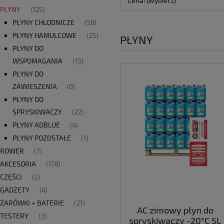
Cena: (wybierz)
PŁYNY
(125)
PŁYNY CHŁODNICZE
(58)
PŁYNY HAMULCOWE
(25)
PŁYNY
PŁYNY DO
WSPOMAGANIA
(13)
PŁYNY DO
ZAWIESZENIA
(0)
PŁYNY DO
SPRYSKIWACZY
(22)
PŁYNY ADBLUE
(4)
PŁYNY POZOSTAŁE
(1)
ROWER
(7)
AKCESORIA
(178)
CZĘŚCI
(2)
GADŻETY
(4)
ŻARÓWKI + BATERIE
(21)
AC zimowy płyn do
TESTERY
(3)
spryskiwaczy -20°C 5L