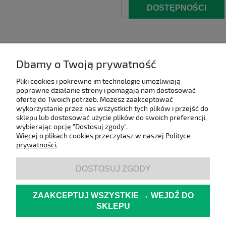
DOSTĘPNOŚCI
Dbamy o Twoją prywatność
Pliki cookies i pokrewne im technologie umożliwiają
poprawne działanie strony i pomagają nam dostosować
ofertę do Twoich potrzeb. Możesz zaakceptować
wykorzystanie przez nas wszystkich tych plików i przejść do
sklepu lub dostosować użycie plików do swoich preferencji,
wybierając opcję "Dostosuj zgody".
Więcej o plikach cookies przeczytasz w naszej Polityce
prywatności.
DOSTOSUJ ZGODY
ZAAKCEPTUJ WSZYSTKIE → WEJDŹ DO
SKLEPU
Informacje
Oferta