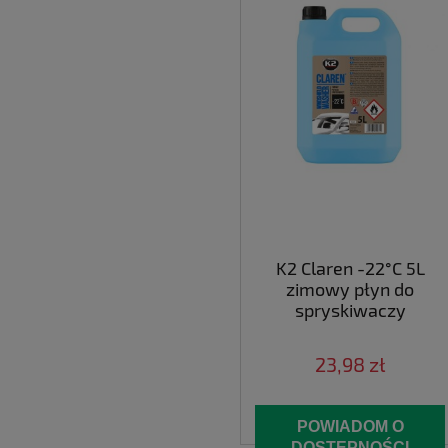
K2 Claren -22°C 5L
zimowy płyn do
spryskiwaczy
23,98 zł
POWIADOM O
DOSTĘPNOŚCI