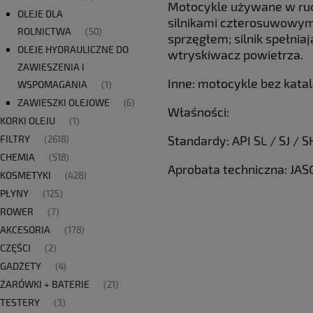
Motocykle używane w ruch
OLEJE DLA
silnikami czterosuwowym
ROLNICTWA
(50)
sprzęgłem; silnik spełni
OLEJE HYDRAULICZNE DO
wtryskiwacz powietrza.
ZAWIESZENIA I
Inne: motocykle bez katali
WSPOMAGANIA
(1)
ZAWIESZKI OLEJOWE
(6)
Właśności:
KORKI OLEJU
(1)
Standardy: API SL / SJ / S
FILTRY
(2618)
CHEMIA
(518)
Aprobata techniczna: J
KOSMETYKI
(428)
PŁYNY
(125)
ROWER
(7)
AKCESORIA
(178)
CZĘŚCI
(2)
GADŻETY
(4)
ŻARÓWKI + BATERIE
(21)
TESTERY
(3)