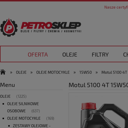
Nasze certyf
OFERTA
OLEJE
FILTRY
C
DOSTAWA
KONTAKT
»
»
»
»
OLEJE
OLEJE MOTOCYKLE
15W50
Motul 5100 4T 
Motul 5100 4T 15W50 4
Menu
OLEJE
(1225)
OLEJE SILNIKOWE
OSOBOWE
(637)
OLEJE MOTOCYKLE
(169)
ZESTAWY OLEJOWE -