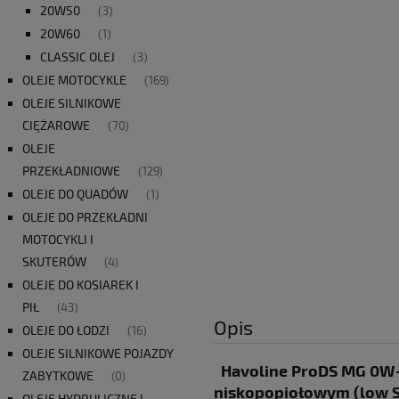
20W50
(3)
20W60
(1)
CLASSIC OLEJ
(3)
OLEJE MOTOCYKLE
(169)
OLEJE SILNIKOWE
CIĘŻAROWE
(70)
OLEJE
PRZEKŁADNIOWE
(129)
OLEJE DO QUADÓW
(1)
OLEJE DO PRZEKŁADNI
MOTOCYKLI I
SKUTERÓW
(4)
OLEJE DO KOSIAREK I
PIŁ
(43)
Opis
OLEJE DO ŁODZI
(16)
OLEJE SILNIKOWE POJAZDY
Havoline ProDS MG 0W-2
ZABYTKOWE
(0)
niskopopiołowym (low S
OLEJE HYDRULICZNE I