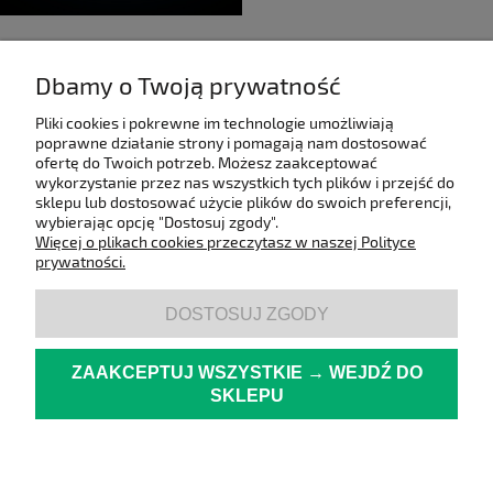
Dbamy o Twoją prywatność
Pliki cookies i pokrewne im technologie umożliwiają
poprawne działanie strony i pomagają nam dostosować
ofertę do Twoich potrzeb. Możesz zaakceptować
wykorzystanie przez nas wszystkich tych plików i przejść do
sklepu lub dostosować użycie plików do swoich preferencji,
wybierając opcję "Dostosuj zgody".
Więcej o plikach cookies przeczytasz w naszej Polityce
prywatności.
DOSTOSUJ ZGODY
ZAAKCEPTUJ WSZYSTKIE → WEJDŹ DO
SKLEPU
Informacje
Oferta
pokaż pełną wersję strony