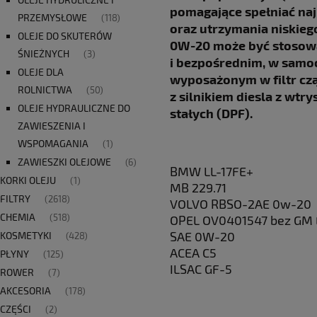
pomagające spełniać na
PRZEMYSŁOWE
(118)
oraz utrzymania niskieg
OLEJE DO SKUTERÓW
0W-20 może być stosow
ŚNIEŻNYCH
(3)
i bezpośrednim, w sam
OLEJE DLA
wyposażonym w filtr cz
ROLNICTWA
(50)
z silnikiem diesla z wt
OLEJE HYDRAULICZNE DO
stałych (DPF).
ZAWIESZENIA I
WSPOMAGANIA
(1)
ZAWIESZKI OLEJOWE
(6)
BMW LL-17FE+
KORKI OLEJU
(1)
MB 229.71
FILTRY
(2618)
VOLVO RBSO-2AE 0w-20
CHEMIA
(518)
OPEL OV0401547 bez GM E
SAE 0W-20
KOSMETYKI
(428)
ACEA C5
PŁYNY
(125)
ILSAC GF-5
ROWER
(7)
AKCESORIA
(178)
CZĘŚCI
(2)