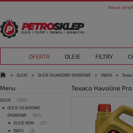
Nasze certyf
OFERTA
OLEJE
FILTRY
C
DOSTAWA
KONTAKT
»
»
»
»
OLEJE
OLEJE SILNIKOWE OSOBOWE
0W20
Texac
Texaco Havoline Pr
Menu
OLEJE
(1225)
OLEJE SILNIKOWE
OSOBOWE
(637)
OLEJE OEM
(27)
0W12
(3)